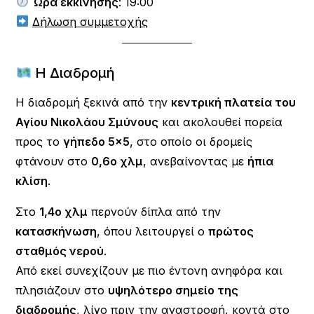
Ώρα εκκίνησης
: 19:00
Δήλωση συμμετοχής
Η Διαδρομή
Η διαδρομή ξεκινά από την
κεντρική πλατεία του
Αγίου Νικολάου Σμύνους
και ακολουθεί πορεία
προς το
γήπεδο 5×5
, στο οποίο οι δρομείς
φτάνουν στο
0,6ο χλμ
, ανεβαίνοντας με
ήπια
κλίση
.
Στο
1,4ο χλμ
περνούν δίπλα από την
κατασκήνωση
, όπου λειτουργεί ο
πρώτος
σταθμός νερού
.
Από εκεί συνεχίζουν με πιο έντονη ανηφόρα και
πλησιάζουν στο
υψηλότερο σημείο της
διαδρομής
, λίγο πριν την αναστροφή, κοντά στο